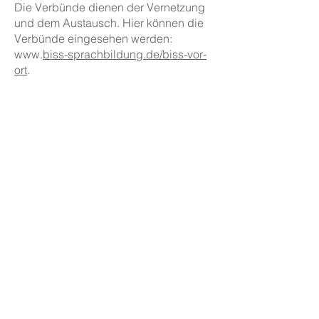
Die Verbünde dienen der Vernetzung
und dem Austausch. Hier können die
Verbünde eingesehen werden:
www.
biss-sprachbildung.de/biss-vor-
ort
.
Unsere Grundschule ist auch mit dabei
und gehört dem Verbund Künzelsau
an.
Impressum & Datenschutz
Kontakt
Tel: 07940 / 8035
Email:
poststelle@04115253.schule.bwl.de
Adresse