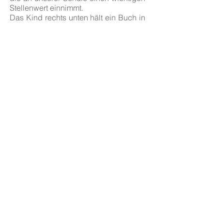
Stellenwert einnimmt.
Das Kind rechts unten hält ein Buch in
der Hand. Wir legen viel Wert auf die
Förderung des Lesens.
Verschiedenste Anreize, um die Kinder
zum Lesen zu motivieren, ergänzen
sich mit kontinuierlichen Erhebungen
der individuellen Leseentwicklung.
Das Schulgebäude wird untermalt vom
bunten Schriftzug „Grundschule“. Die
bunten Buchstaben symbolisieren
einmal mehr die Vielfalt und
Fröhlichkeit der Kinder unserer Schule.
Impressum & Datenschutz
Kontakt
Tel: 07940 / 8035
Email:
poststelle@04115253.schule.bwl.de