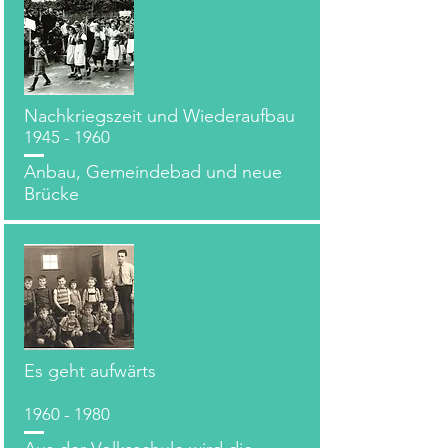
Nachkriegszeit und Wiederaufbau
1945 - 1960
Anbau, Gemeindebad und neue
Brücke
Es geht aufwärts
1960 - 1980