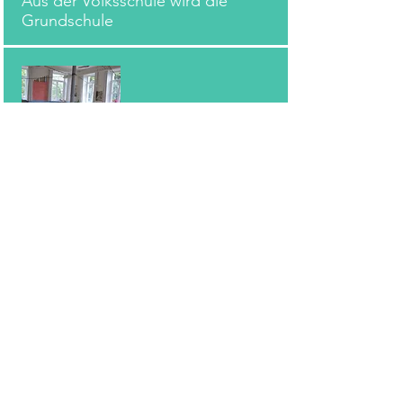
Aus der Volksschule wird die
Grundschule
Das digitale Zeitalter beginnt
1980 - 2000
100 Jahre Schule, Renovierung,
Ritterfest
Sie kennen jemanden, der an der
Grundschule Kocherstetten war, oder
waren selbst Schüler und haben etwas
Spannendes, Informatives, Lustiges zu
erzählen?
Dann melden Sie sich gerne über
das