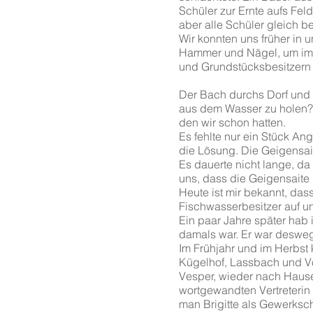
Schüler zur Ernte aufs Feld
aber alle Schüler gleich b
Wir konnten uns früher in u
Hammer und Nägel, um im
und Grundstücksbesitzern 
Der Bach durchs Dorf und 
aus dem Wasser zu holen?
den wir schon hatten.
Es fehlte nur ein Stück A
die Lösung. Die Geigensai
Es dauerte nicht lange, da
uns, dass die Geigensaite s
Heute ist mir bekannt, das
Fischwasserbesitzer auf u
Ein paar Jahre später hab
damals war. Er war desweg
Im Frühjahr und im Herbst
Kügelhof, Lassbach und Vo
Vesper, wieder nach Hause
wortgewandten Vertreterin
man Brigitte als Gewerkscha