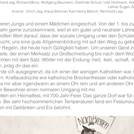
hard Jag, Richard Munz, Wolfgang Baumann, Dietlinde Schulz, Udo Hollmann, Art
hrer Eugen Ziegl
rich Jag, Klaus Brenner, Karl-Heinz Münch, Reinhold Leja
teren Jungs und einem Mädchen eingeschult. Von der 1. bis zur
sehr gerne zurückerinnere, weil er ein guter und neutraler Lehre
großen Wert darauf, dass der soziale Umgang unter den Schüler
ucht, uns eine gute Allgemeinbildung mit auf den Weg zu gebe
r Regeln, die heute noch Gültigkeit haben. Um unseren Geist z
arte, der einen Merksatz zur Großschreibung bis nach dem Wo
en mit dem Satz: Wörter mit der Endung -heit, -keit, -schaft, -t
n, präg dir das ein.
de ich ausgegrenzt, da ich einer der wenigen Katholiken war, 
. Kraftausdrücke wie katholische Brockenfresser oder kathol
s mir aber irgendwann an einem Ohr rein und am anderen Ohr
der Bewohner einen normalen Umgang mit mir.
ten ein Heimatfest, mit 700-Jahr-Feier. Das ganze Dorf war für
Bei sehr hochsommerlichen Temperaturen fand ein Festumzug 
en mit Getränken und Eis belohnt.