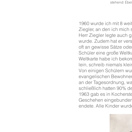
stehend: Eber
Le
kniend: Ul
1960 wurde ich mit 8 wei
Ziegler, an den ich mich 
Herr Ziegler legte auch 
wurde. Zudem hat er vers
oft an gewisse Sätze ode
Schüler eine große Weltk
Weltkarte habe ich bekomm
lein, schreib niemals klei
Von einigen Schülern wur
evangelischen Bewohnern
an der Tagesordnung, wa
schließlich hatten 90% 
1963 gab es in Kocherstet
Geschehen eingebunden. 
endete. Alle Kinder wurd