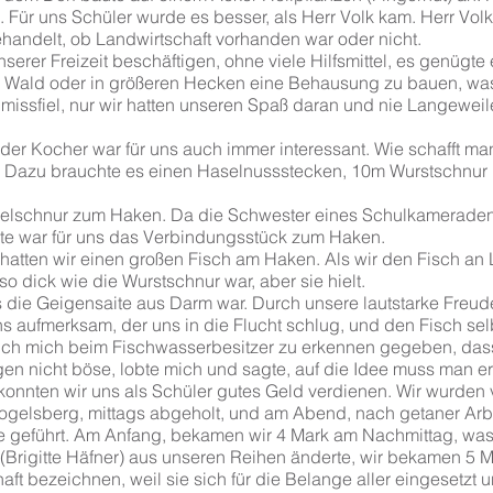
. Für uns Schüler wurde es besser, als Herr Volk kam. Herr Volk
ehandelt, ob Landwirtschaft vorhanden war oder nicht.
nserer Freizeit beschäftigen, ohne viele Hilfsmittel, es genügte 
 Wald oder in größeren Hecken eine Behausung zu bauen, w
missfiel, nur wir hatten unseren Spaß daran und nie Langeweil
der Kocher war für uns auch immer interessant. Wie schafft ma
 Dazu brauchte es einen Haselnussstecken, 10m Wurstschnur
ngelschnur zum Haken. Da die Schwester eines Schulkameraden 
te war für uns das Verbindungsstück zum Haken.
 hatten wir einen großen Fisch am Haken. Als wir den Fisch an
o dick wie die Wurstschnur war, aber sie hielt.
s die Geigensaite aus Darm war. Durch unsere lautstarke Freu
ns aufmerksam, der uns in die Flucht schlug, und den Fisch se
 ich mich beim Fischwasserbesitzer zu erkennen gegeben, dass
en nicht böse, lobte mich und sagte, auf die Idee muss man e
 konnten wir uns als Schüler gutes Geld verdienen. Wir wurden
gelsberg, mittags abgeholt, und am Abend, nach getaner Arb
 geführt. Am Anfang, bekamen wir 4 Mark am Nachmittag, was 
 (Brigitte Häfner) aus unseren Reihen änderte, wir bekamen 5 
ft bezeichnen, weil sie sich für die Belange aller eingesetzt u