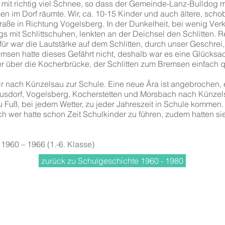
 mit richtig viel Schnee, so dass der Gemeinde-Lanz-Bulldog 
en im Dorf räumte. Wir, ca. 10-15 Kinder und auch ältere, sch
traße in Richtung Vogelsberg. In der Dunkelheit, bei wenig Verk
gs mit Schlittschuhen, lenkten an der Deichsel den Schlitten. R
ür war die Lautstärke auf dem Schlitten, durch unser Geschrei,
emsen hatte dieses Gefährt nicht, deshalb war es eine Glücks
r über die Kocherbrücke, der Schlitten zum Bremsen einfach 
ir nach Künzelsau zur Schule. Eine neue Ära ist angebrochen,
usdorf, Vogelsberg, Kocherstetten und Morsbach nach Künzelsau
u Fuß, bei jedem Wetter, zu jeder Jahreszeit in Schule kommen
h wer hatte schon Zeit Schulkinder zu führen, zudem hatten si
 1960 – 1966 (1.-6. Klasse)
zurück zu Schulgeschichte 1960 - 1980
z
Kontakt