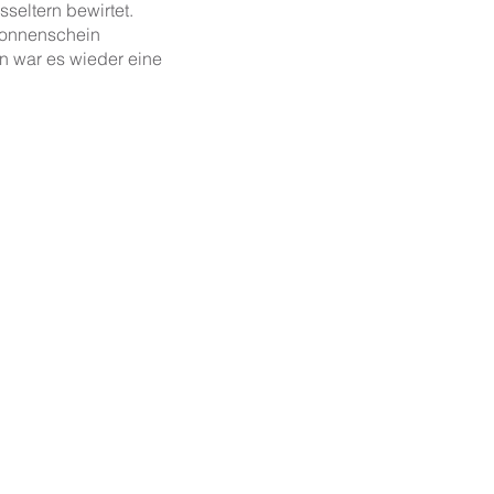
sseltern bewirtet.
 Sonnenschein
n war es wieder eine
l ihm einen Brief an die schönen Löwinnen zu schreiben.
er geht es zur ersten Schulstunde.