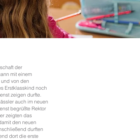
schaft der
gann mit einem
d und von den
s Erstklasskind noch
enst zeigen durfte.
klässler auch im neuen
enst begrüßte Rektor
ler zeigten das
 damit den neuen
nschließend durften
end dort die erste