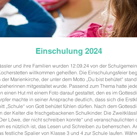
Einschulung 2024
ässler und ihre Familien wurden 12.09.24 von der Schulgemein
ocherstetten willkommen geheißen. Die Einschulungsfeier be
n der Marienkirche, der unter dem Motto „Du bist behütet“ stan
zieherinnen mitgestaltet wurde. Passend zum Thema hatte jede
n einen Hut mit einem Foto darauf gestaltet, den es im Gottesdi
ärpfer machte in seiner Ansprache deutlich, dass sich die Erst
t „Schule“ von Gott behütet fühlen dürfen. Nach dem Gottesdi
n der Kelter die frischgebackenen Schulkinder. Die Zweitkläss
„Der Löwe, der nicht schreiben konnte“ und veranschaulichten
m es nützlich ist, das Lesen und Schreiben zu beherrschen. A
s festliche Spalier von Klasse 3 und 4 zur Schule laufen. Währ