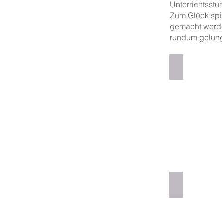
Unterrichtsstu
Zum Glück spie
gemacht werde
rundum gelun
Die zwei sc
Das Theaters