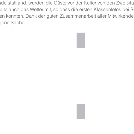
nde stattfand, wurden die Gäste vor der Kelter von den Zweitkla
lte auch das Wetter mit, so dass die ersten Klassenfotos bei
n konnten. Dank der guten Zusammenarbeit aller Mitwirkende
gene Sache.
hönen Löwinnen, die der Löwe kennenlernen möchte.
Der Löwe bittet die Vöge
tück war umrahmt von Musikstücken der Kinder.
Durch das festliche Spali