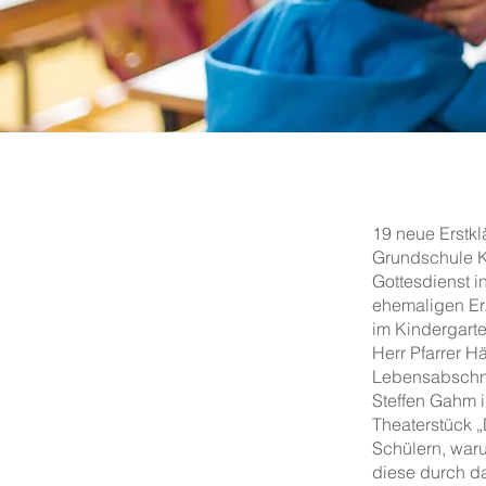
19 neue Erstkl
Grundschule K
Gottesdienst i
ehemaligen Er
im Kindergarte
Herr Pfarrer H
Lebensabschnit
Steffen Gahm i
Theaterstück 
Schülern, waru
diese durch da